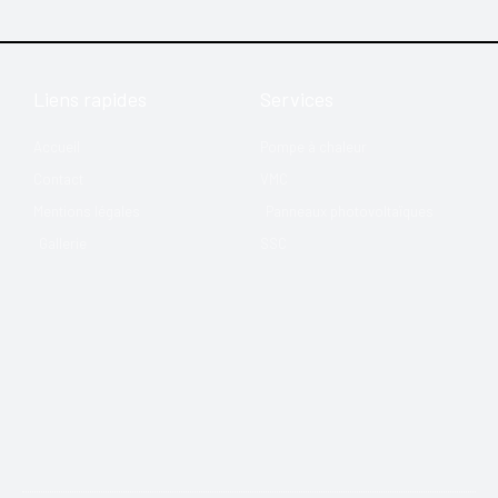
Liens rapides
Services
Accueil
Pompe à chaleur
Contact
VMC
Mentions légales
Panneaux photovoltaïques
Gallerie
SSC