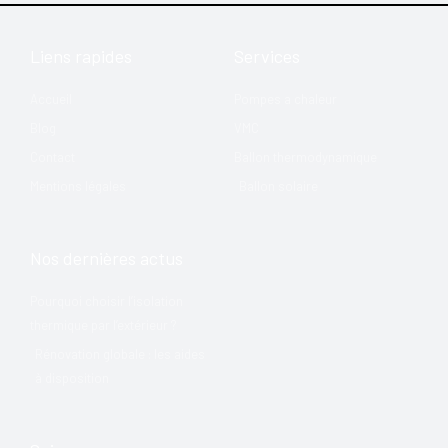
Liens rapides
Services
Accueil
Pompes a chaleur
Blog
VMC
Contact
Ballon thermodynamique
Mentions légales
Ballon solaire
Nos dernières actus
Pourquoi choisir l’isolation
thermique par l’extérieur ?
Rénovation globale : les aides
à disposition