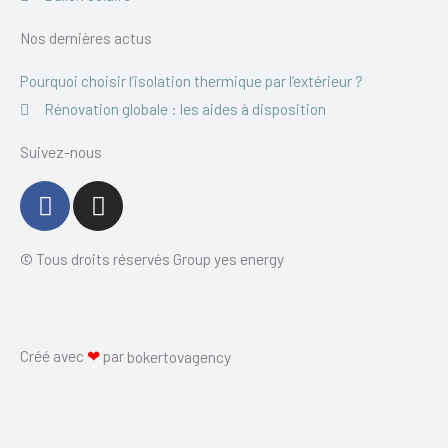
Nos dernières actus
Pourquoi choisir l’isolation thermique par l’extérieur ?
Rénovation globale : les aides à disposition
Suivez-nous
F
I
a
n
c
s
© Tous droits réservés Group yes energy
e
t
b
a
o
g
o
r
Créé avec
❤
par
bokertovagency
k
a
-
m
f