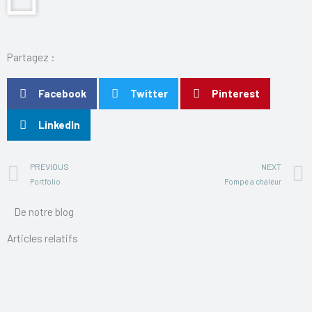
Partagez :
Facebook
Twitter
Pinterest
LinkedIn
Précédent
PREVIOUS
NEXT
Portfolio
Pompe a chaleur
De notre blog
Articles relatifs